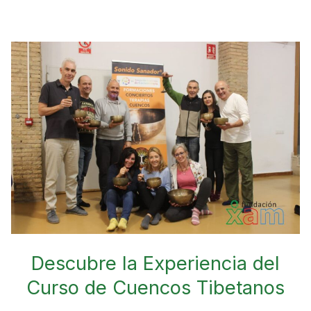
a
r
e
Descubre
la
Experiencia
del
Curso
de
Cuencos
Tibetanos
Descubre la Experiencia del
Curso de Cuencos Tibetanos