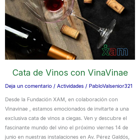
con
VinaVinae
Cata de Vinos con VinaVinae
Deja un comentario
/
Actividades
/
PabloValsenior321
Desde la Fundación XAM, en colaboración con
Vinavinae , estamos emocionados de invitarte a una
exclusiva cata de vinos a ciegas. Ven y descubre el
fascinante mundo del vino el próximo viernes 14 de
junio en nuestras instalaciones en Av. Pérez Galdós,