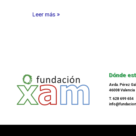
Leer más »
Dónde es
Avda. Pérez Ga
46008 Valencia
T. 628 699 654
info@fundacio