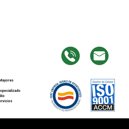
 Mayores
especializado
lio
ervicios